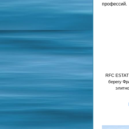
профессий.
RFC ESTATE
берегу Фр
элитно