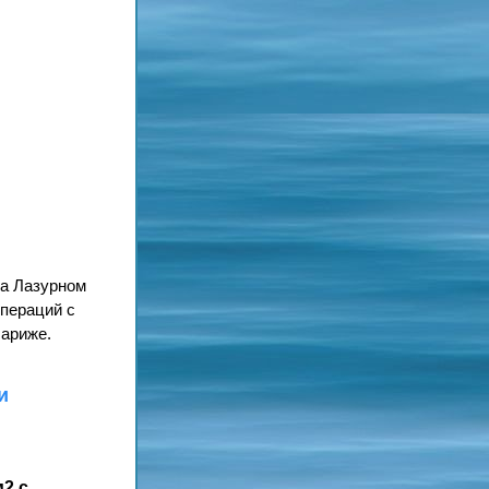
а Лазурном 
ераций с 
Париже.
и
2 с 