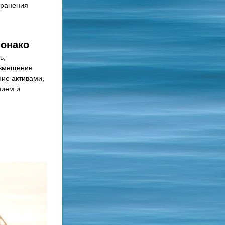
ранения 
Монако
, 
змещение 
ие активами, 
ием и 