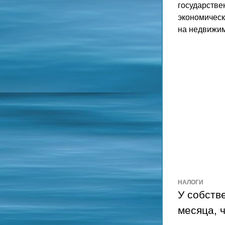
государстве
экономическ
на недвижим
НАЛОГИ
У собств
месяца, 