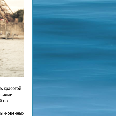
, красотой 
сиями. 
 во 
быкновенных 