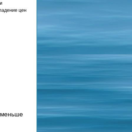
и 
адение цен 
 меньше 