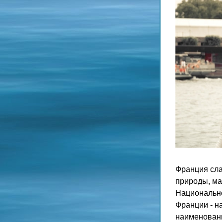
Франция сла
природы, ма
Национально
Франции - н
наименовани