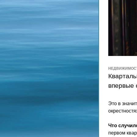
НЕДВИЖИМОС
Кварталь
впервые 
Это в значи
окрестностя
Что случил
первом квар