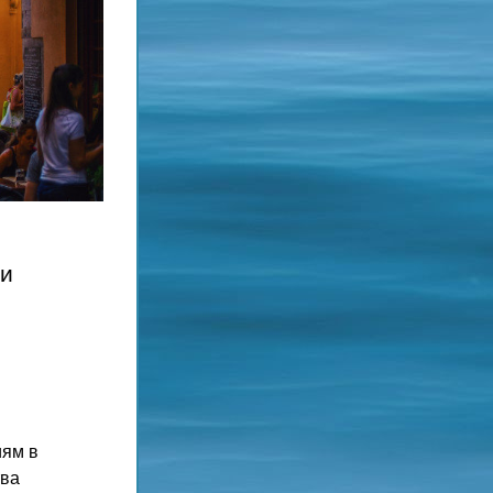
и 
ям в 
ва 