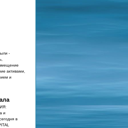
ли - 
, 
змещение 
ие активами, 
ием и 
ала
Я: 
 и 
егодня в 
ITAL 