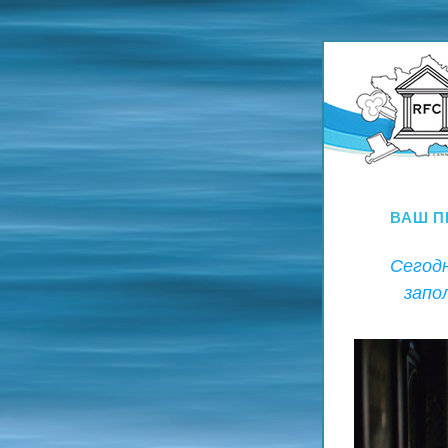
ВАШ П
Сегодн
запо