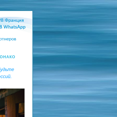
МОНАКО
удьте 
ссий.