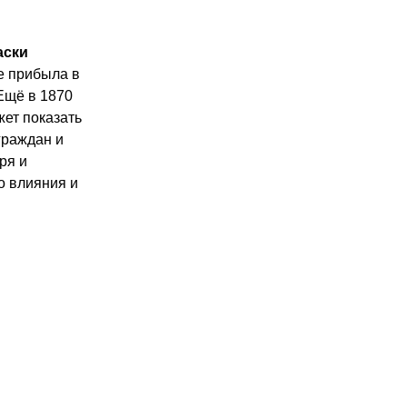
ски 
е прибыла в 
щё в 1870 
ет показать 
раждан и 
я и 
 влияния и 