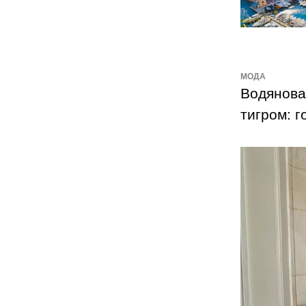
МОДА
Водянова
тигром: г