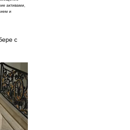
ие активами, 
ием и 
ере с 