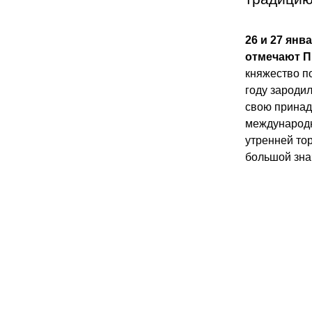
26 и 27 янв
отмечают П
княжество по
году зароди
свою принад
международн
утренней тор
большой зна