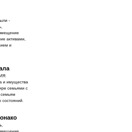
ли - 
, 
змещение 
ие активами, 
ием и 
ала
Я: 
 и имущества 
ире семьями с 
 семьям 
 состояний.
Монако
, 
змещение 