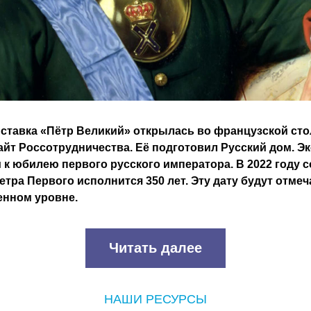
ставка «Пётр Великий» открылась во французской стол
айт Россотрудничества. Её подготовил Русский дом. Э
к юбилею первого русского императора. В 2022 году со
тра Первого исполнится 350 лет. Эту дату будут отмеча
енном уровне.
Читать далее
НАШИ РЕСУРСЫ