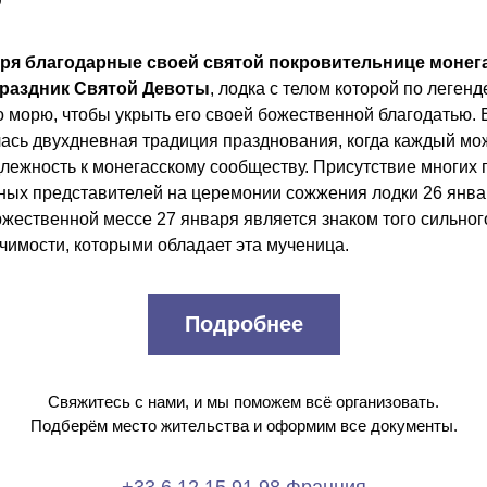
аря благодарные своей святой покровительнице монега
раздник Святой Девоты
, лодка с телом которой по легенд
 морю, чтобы укрыть его своей божественной благодатью. Е
лась двухдневная традиция празднования, когда каждый мож
лежность к монегасскому сообществу. Присутствие многих г
ых представителей на церемонии сожжения лодки 26 январ
жественной мессе 27 января является знаком того сильного
чимости, которыми обладает эта мученица.
Подробнее
Свяжитесь с нами, и мы поможем всё организовать.
Подберём место жительства и оформим все документы.