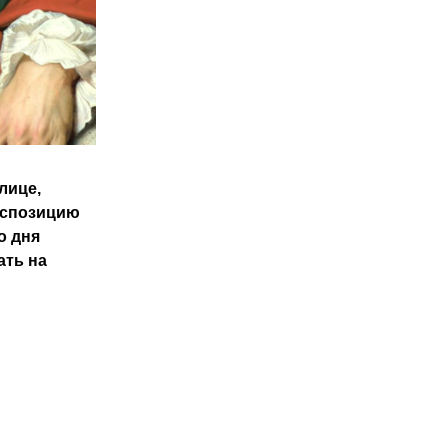
ице, 
кспозицию 
 дня 
ть на 