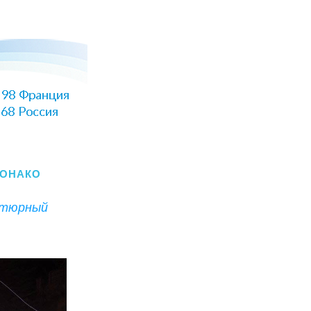
МОНАКО
утюрный 