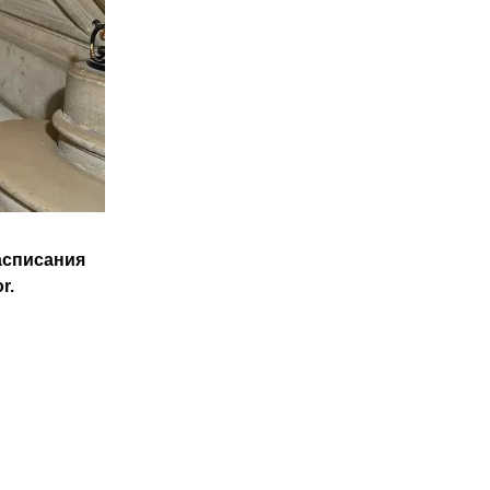
списания 
r.