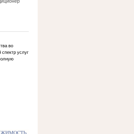
ндиционер
ва во 
спектр услуг 
олную 