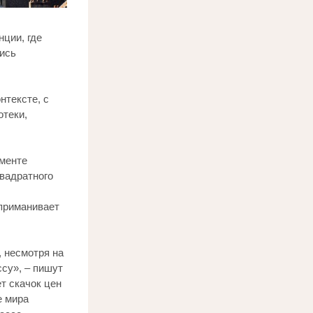
ции, где 
ись 
тексте, с 
теки, 
менте 
вадратного 
приманивает 
 несмотря на 
су», – пишут 
 скачок цен 
 мира 