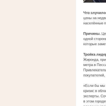
Что случило
цены на недв
населённые п
Причины.
 Це
одной стороны
которые заме
Тройка лиде
Жиронда, при
метра в Песса
Привлекатель
покупателей,
«Если бы мы 
кризис в обл
эксперты. Со
в этом город