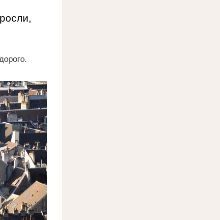
осли, 
дорого.