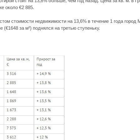
тирой стоит на 13,8% больше, чем год назад. Цена за кв. м. в Гр
е около €2 885. 
стом стоимости недвижимости на 13,6% в течение 1 года город 
 (€1648 за м²) поднялся на третью ступеньку. 