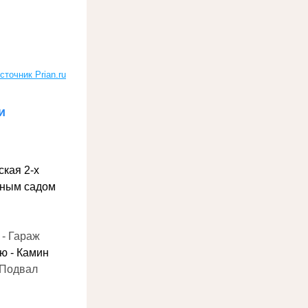
сточник Prian.ru
и
кая 2-х 
тным садом
 - Гараж
ю - Камин
 Подвал