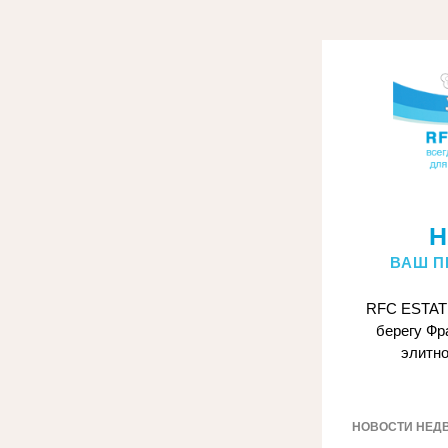
Н
ВАШ П
RFC ESTATE
берегу Фр
элитно
НОВОСТИ НЕД