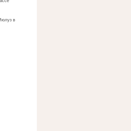
ассе 
Мюлуз в 