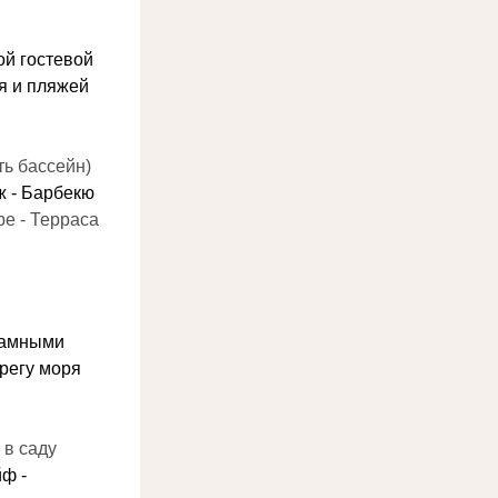
й гостевой 
я и пляжей
ть бассейн)
аж - Барбекю
ре - Терраса
рамными 
регу моря
 в саду
ф - 