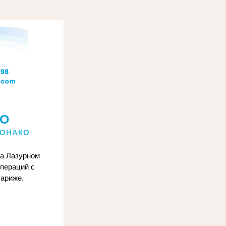
ФО
МОНАКО
а Лазурном 
ераций с 
Париже.