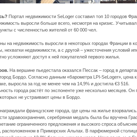
сь?
 Портал недвижимости SeLoger составил топ 10 городов Фран
ижимость выросли больше всего, несмотря на кризис. Учитывал
ункты с численностью жителей от 60 000 чел. 
ны на недвижимость выросли в некоторых городах Франции в кон
, нехватки недвижимости, а с другой – ужесточения условий ипо
тно усложняют доступ к ней покупателей первого жилья. 
ров.
 На вершине пьедестала оказался Пессак – город в департа
город Бордо. Согласно данным «барометра LPI-SeLoger», цена к
ке, выросла за год не менее чем на 14,9% и достигла €3 516. 
ность города растёт по экспоненте уже несколько месяцев. Он 
 которых не устраивают цены в Бордо. 
награждали французские города, где цены на жилье взорвались,
асти здравоохранения, серебряная медаль была бы вручена Грас
четание ограниченного предложения и высокого спроса объясняет
е, расположенном в Приморских Альпах. В парфюмерной столице