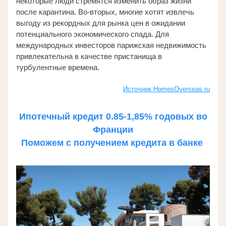
некоторые люди стремятся изменить образ жизни 
после карантина. Во-вторых, многие хотят извлечь 
выгоду из рекордных для рынка цен в ожидании 
потенциального экономического спада. Для 
международных инвесторов парижская недвижимость 
привлекательна в качестве пристанища в 
турбулентные времена. 
Источник HomesOverseas.ru
 Ипотечный кредит 0.85-1,85% годовых во 
Франции
Поможем с получением кредита в банке 