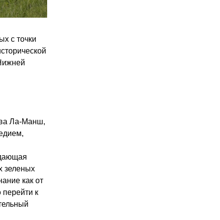
х с точки 
сторической 
Нижней 
ва Ла-Манш, 
дием, 
дающая 
 зеленых 
ние как от 
 перейти к 
тельный 