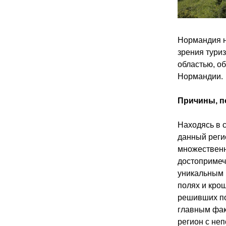
Нормандия н
зрения туриз
областью, о
Нормандии.
Причины, п
Находясь в 
данный реги
множественн
достопримеч
уникальным 
полях и кро
решивших пос
главным фак
регион с не