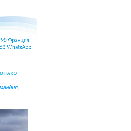
МОНАКО
андия, 