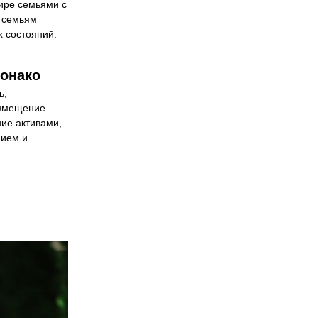
ире семьями с 
 семьям 
 состояний.
Монако
, 
змещение 
ие активами, 
ием и 