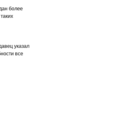
ан более 
таких 
авец указал 
ности все 