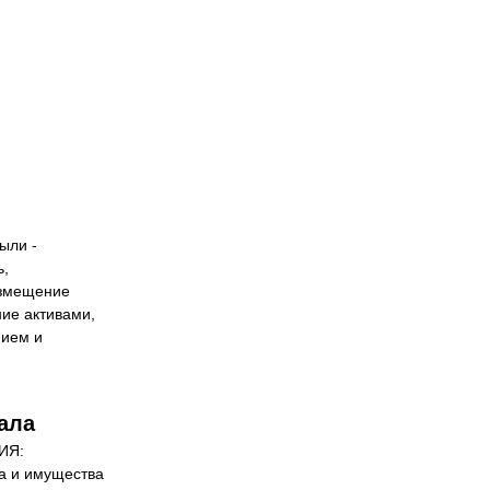
ли - 
, 
змещение 
ие активами, 
ием и 
ала
Я: 
 и имущества 