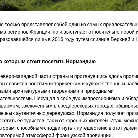
е только представляет собой один из самых привлекательны
ма регионов Франции, но и выступает относительно новой и
бразовавшейся лишь в 2016 году путем слияния Верхней и 
о которым стоит посетить Нормандию
северо-западной части страны и протянувшись вдоль проли
он славится богатым историческим и художественным насле
ыми архитектурными творениями и природными 
ательностями. Несущая в себе дух импрессионизма и обла
шармом, заключенным в средневековых городах, обширных
шечных аутентичных деревушках, Нормандия получает призна
етить ее туристов, так и от коренных жителей. Итак, можно
торам, способным сподвигнуть к путешествию в этот удиви
повторимой атмосферой французской провинции.