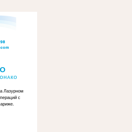
ФО
МОНАКО
а Лазурном 
ераций с 
Париже.