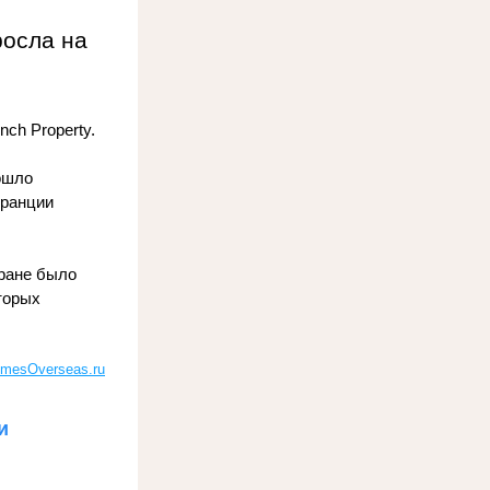
осла на 
ch Property. 
шло 
ранции 
ране было 
орых 
mesOverseas.ru
и