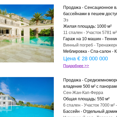
Продажа - Сенсационное вл
бассейнами в пешем досту
Эз
Жилая площадь: 1000 м²
11 спален - Участок 5781 м²
Гараж на 10 машин - Тенни
Винный погреб - Тренажер
Меблировка - Спа-салон - 
Цена 
€ 28 000 000
Подробнее >>
Продажа - Средиземноморс
владение 500 м² с панора
Сен-Жан-Кап-Ферра
Общая площадь: 550 м²
6 спален - Участок 7000 м² 
Бассейн - Отдельный домик