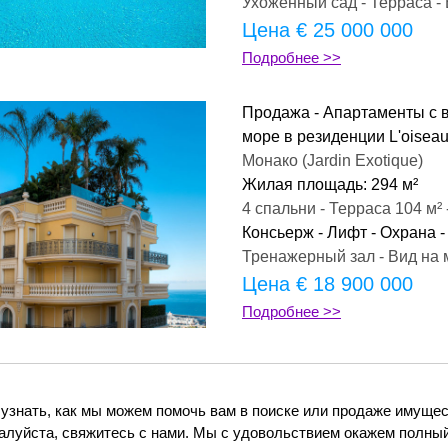
Ухоженный сад - Терраса -
Цена € 25 000 000
Подробнее >>
Продажа - Апартаменты с в
море в резиденции L'oiseau
Монако (Jardin Exotique)
Жилая площадь: 294 м²
4 спальни - Терраса 104 м² 
Консьерж - Лифт - Охрана -
Тренажерный зал - Вид на 
Цена 
€ 18 900 000
Подробнее >>
узнать, как мы можем помочь вам в поиске или продаже имущест
алуйста, свяжитесь с нами. Мы с удовольствием окажем полный 