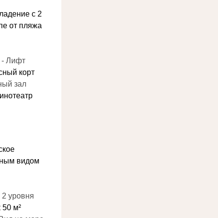
адение с 2 
пе от пляжа
 - Лифт
сный корт
ный зал
Кинотеатр
кое 
мным видом
- 2 уровня
 50 м²