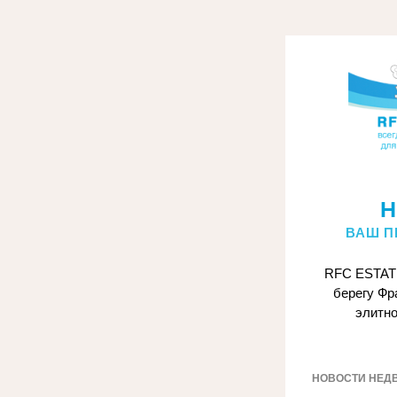
Н
ВАШ П
RFC ESTATE
берегу Фр
элитно
НОВОСТИ НЕД