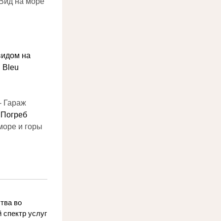
 Вид на море
идом на 
 Bleu
- Гараж
 Погреб
море и горы
ва во 
спектр услуг 